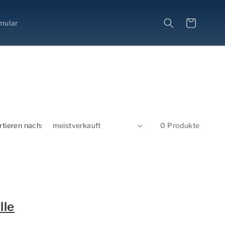
Warenkorb
mular
rtieren nach:
0 Produkte
lle