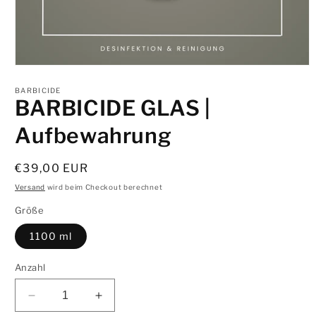
Medien
1
in
BARBICIDE
BARBICIDE GLAS |
Modal
öffnen
Aufbewahrung
Normaler
€39,00 EUR
Preis
Versand
wird beim Checkout berechnet
Größe
1100 ml
Anzahl
Verringere
Erhöhe