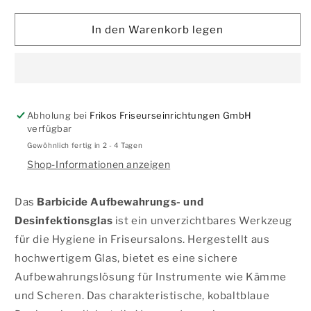
die
die
Menge
Menge
für
für
In den Warenkorb legen
BARBICIDE
BARBICIDE
GLAS
GLAS
|
|
Aufbewahrung
Aufbewahrung
Abholung bei
Frikos Friseurseinrichtungen GmbH
verfügbar
Gewöhnlich fertig in 2 - 4 Tagen
Shop-Informationen anzeigen
Das
Barbicide Aufbewahrungs- und
Desinfektionsglas
ist ein unverzichtbares Werkzeug
für die Hygiene in Friseursalons. Hergestellt aus
hochwertigem Glas, bietet es eine sichere
Aufbewahrungslösung für Instrumente wie Kämme
und Scheren. Das charakteristische, kobaltblaue