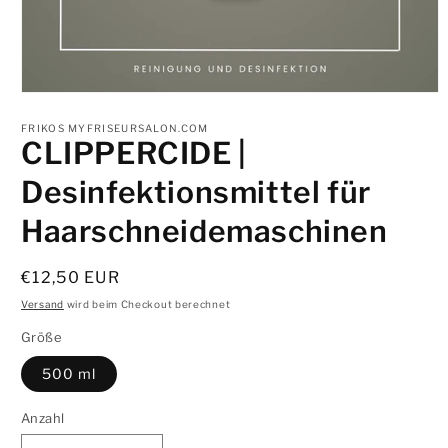
Medien
1
in
FRIKOS MYFRISEURSALON.COM
CLIPPERCIDE |
Modal
öffnen
Desinfektionsmittel für
Haarschneidemaschinen
Normaler
€12,50 EUR
Preis
Versand
wird beim Checkout berechnet
Größe
500 ml
Anzahl