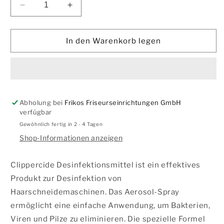
Verringere
Erhöhe
die
die
Menge
Menge
für
für
In den Warenkorb legen
CLIPPERCIDE
CLIPPERCIDE
|
|
Desinfektionsmittel
Desinfektionsmittel
für
für
Haarschneidemaschinen
Haarschneidemaschinen
Abholung bei
Frikos Friseurseinrichtungen GmbH
verfügbar
Gewöhnlich fertig in 2 - 4 Tagen
Shop-Informationen anzeigen
Clippercide Desinfektionsmittel ist ein effektives
Produkt zur Desinfektion von
Haarschneidemaschinen. Das Aerosol-Spray
ermöglicht eine einfache Anwendung, um Bakterien,
Viren und Pilze zu eliminieren. Die spezielle Formel