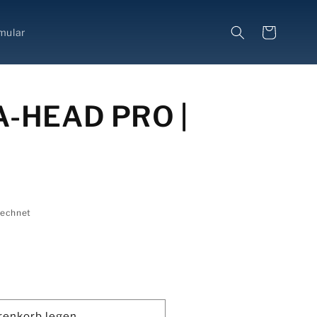
Warenkorb
mular
A-HEAD PRO |
rechnet
renkorb legen