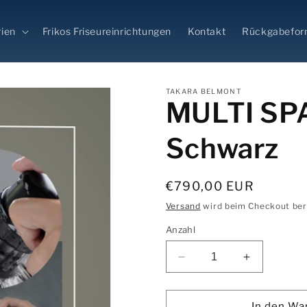
ien
Frikos Friseureinrichtungen
Kontakt
Rückgabefor
TAKARA BELMONT
MULTI SP
Schwarz
Normaler
€790,00 EUR
Preis
Versand
wird beim Checkout be
Anzahl
Verringere
Erhöhe
die
die
Menge
Menge
für
für
In den Wa