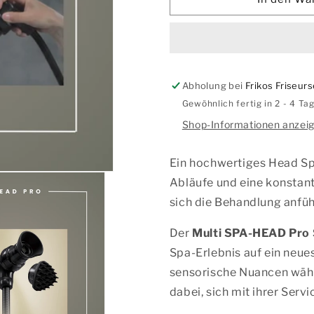
MULTI
MULTI
SPA-
SPA-
HEAD
HEAD
PRO
PRO
|
|
Abholung bei
Schwarz
Frikos Friseu
Schwarz
Gewöhnlich fertig in 2 - 4 Ta
Shop-Informationen anzei
Ein hochwertiges Head Sp
Abläufe und eine konstant
sich die Behandlung anfüh
Der
Multi SPA-HEAD Pro 
Spa-Erlebnis auf ein neue
sensorische Nuancen währ
dabei, sich mit ihrer Serv